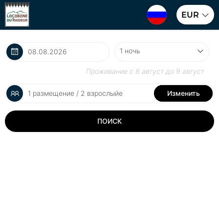
EUR
Проживание с
8 август
до
9 август
1 размещение / 2 взрослыйе
Изменить