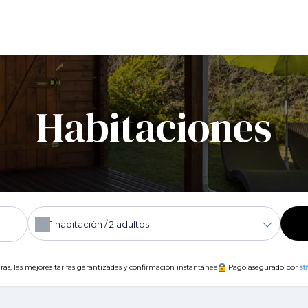
Habitaciones
1
habitación /
2
adultos
ras, las mejores tarifas garantizadas y confirmación instantánea
Pago asegurado por