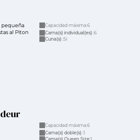
na pequeña
Capacidad máxima:6
tas al Piton
Cama(s) individual(es) :
6
Cuna(s) :
Sí
ideur
Capacidad máxima:6
Cama(s) doble(s) :
1
Cama(s) Queen Size:
1