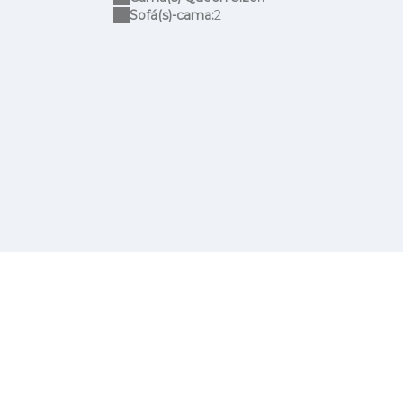
Sofá(s)-cama:
2